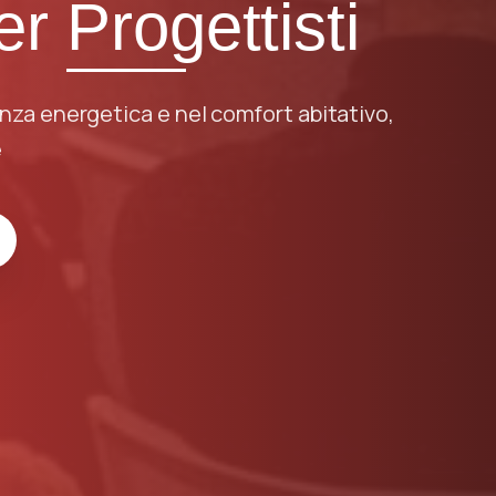
per
Imprese
enza energetica e nel comfort abitativo,
e